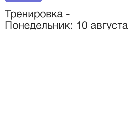
Тренировка -
Понедельник
: 10 августа
2026
Время
20:30 - 22:00
Место
Зал 1
Статус
OK
Уровень
First
Тренер
Юрий Зотов
1900
Стоимость
1950